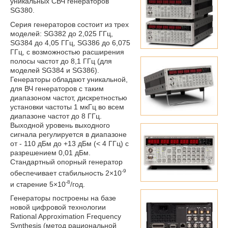
уникальных СВЧ генераторов
SG380.
Серия генераторов состоит из трех
моделей: SG382 до 2,025 ГГц,
SG384 до 4,05 ГГц, SG386 до 6,075
ГГц, с возможностью расширения
полосы частот до 8,1 ГГц (для
моделей SG384 и SG386).
Генераторы обладают уникальной,
для ВЧ генераторов с таким
диапазоном частот, дискретностью
установки частоты 1 мкГц во всем
диапазоне частот до 8 ГГц.
Выходной уровень выходного
сигнала регулируется в диапазоне
от - 110 дБм до +13 дБм (< 4 ГГц) с
разрешением 0,01 дБм.
Стандартный опорный генератор
-9
обеспечивает стабильность 2×10
-8
и старение 5×10
/год.
Генераторы построены на базе
новой цифровой технологии
Rational Approximation Frequency
Synthesis (метод рациональной