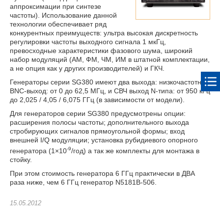
аппроксимации при синтезе
частоты). Использование данной
технологии обеспечивает ряд
конкурентных преимуществ: ультра высокая дискретность
регулировки частоты выходного сигнала 1 мкГц,
превосходные характеристики фазового шума, широкий
набор модуляций (АМ, ФМ, ЧМ, ИМ в штатной комплектации,
а не опция как у других производителей) и ГКЧ.
Генераторы серии SG380 имеют два выхода: низкочастотный
BNC-выход: от 0 до 62,5 МГц, и СВЧ выход N-типа: от 950 кГц
до 2,025 / 4,05 / 6,075 ГГц (в зависимости от модели).
Для генераторов серии SG380 предусмотрены опции:
расширения полосы частоты; дополнительного выхода
стробирующих сигналов прямоугольной формы; вход
внешней I/Q модуляции; установка рубидиевого опорного
-9
генератора (1×10
/год) а так же комплекты для монтажа в
стойку.
При этом стоимость генератора 6 ГГц практически в ДВА
раза ниже, чем 6 ГГц генератор N5181B-506.
15.05.2012