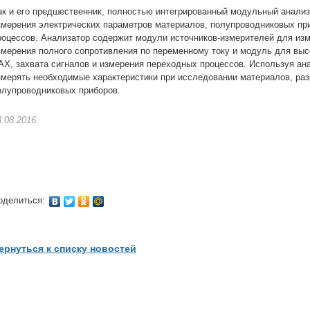
ак и его предшественник, полностью интегрированный модульный анали
змерения электрических параметров материалов, полупроводниковых при
роцессов. Анализатор содержит модули источников-измерителей для и
змерения полного сопротивления по переменному току и модуль для вы
АХ, захвата сигналов и измерения переходных процессов. Используя ан
змерять необходимые характеристики при исследовании материалов, раз
олупроводниковых приборов.
3.08.2016
оделиться:
ернуться к списку новостей