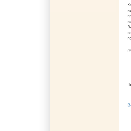
К
и
п
и
В
и
п
0
П
В