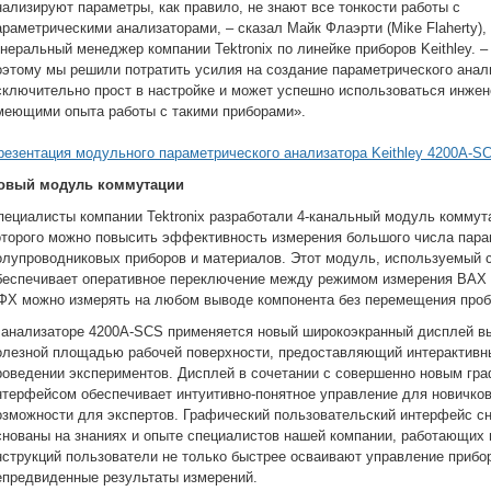
нализируют параметры, как правило, не знают все тонкости работы с
араметрическими анализаторами, – сказал Майк Флаэрти (Mike Flaherty),
енеральный менеджер компании Tektronix по линейке приборов Keithley. 
оэтому мы решили потратить усилия на создание параметрического анал
сключительно прост в настройке и может успешно использоваться инже
меющими опыта работы с такими приборами».
резентация модульного параметрического анализатора Keithley 4200A-S
овый модуль коммутации
пециалисты компании Tektronix разработали 4-канальный модуль коммут
оторого можно повысить эффективность измерения большого числа пара
олупроводниковых приборов и материалов. Этот модуль, используемый 
беспечивает оперативное переключение между режимом измерения ВАХ
ФХ можно измерять на любом выводе компонента без перемещения проб
 анализаторе 4200A-SCS применяется новый широкоэкранный дисплей в
олезной площадью рабочей поверхности, предоставляющий интерактивны
роведении экспериментов. Дисплей в сочетании с совершенно новым гр
нтерфейсом обеспечивает интуитивно-понятное управление для новичк
озможности для экспертов. Графический пользовательский интерфейс с
снованы на знаниях и опыте специалистов нашей компании, работающих 
нструкций пользователи не только быстрее осваивают управление прибор
епредвиденные результаты измерений.