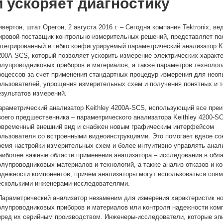
и ускоряет диагностику
ивертон, штат Орегон, 2 августа 2016 г. – Сегодня компания Tektronix, в
ировой поставщик контрольно-измерительных решений, представляет п
нтегрированный и гибко конфигурируемый параметрический анализатор Ke
200A-SCS, который позволяет ускорить измерение электрических характ
олупроводниковых приборов и материалов, а также параметров технолог
роцессов за счет применения стандартных процедур измерения для нео
ользователей, упрощения измерительных схем и получения понятных и 
езультатов измерений.
араметрический анализатор Keithley 4200A-SCS, использующий все пре
воего предшественника – параметрического анализатора Keithley 4200-S
овременный внешний вид и снабжен новым графическим интерфейсом
ользователя со встроенными видеоинструкциями. Это помогает вдвое со
ремя настройки измерительных схем и более интуитивно управлять анал
аиболее важные области применения анализатора – исследования в обл
олупроводниковых материалов и технологий, а также анализ отказов и к
адежности компонентов, причем анализаторы могут использоваться сов
есколькими инженерами-исследователями.
Параметрический анализатор незаменим для измерения характеристик н
олупроводниковых приборов и материалов или контроля надежности ком
еред их серийным производством. Инженеры-исследователи, которые эп