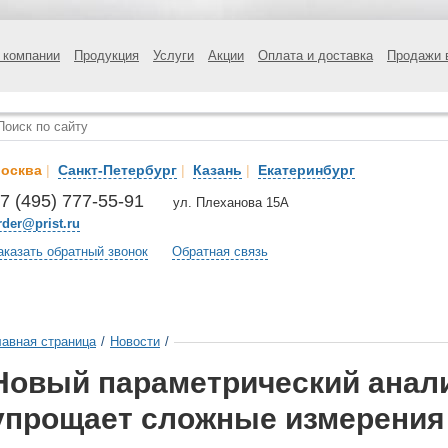
 компании
Продукция
Услуги
Акции
Оплата и доставка
Продажи 
осква
|
Санкт-Петербург
|
Казань
|
Екатеринбург
7 (495) 777-55-91
ул. Плеханова 15А
rder@prist.ru
аказать обратный звонок
Обратная связь
лавная страница
/
Новости
/
Новый параметрический анал
упрощает сложные измерения