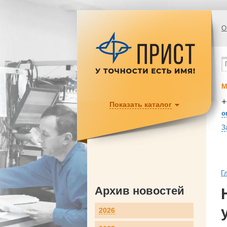
О
М
+
Показать каталог
o
З
Г
Архив новостей
2026