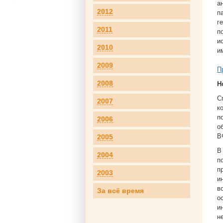
а
2012
п
г
2011
п
и
2010
и
2009
П
2008
Н
С
2007
к
п
2006
о
В
2005
В
2004
п
п
2003
и
в
За всё время
о
и
н