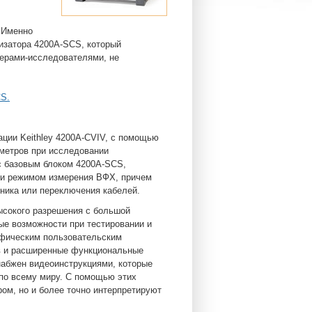
– Именно
изатора 4200A-SCS, который
нерами-исследователями, не
CS.
ации Keithley 4200A-CVIV, с помощью
метров при исследовании
с базовым блоком 4200A-SCS,
 и режимом измерения ВФХ, причем
ника или переключения кабелей.
ысокого разрешения с большой
е возможности при тестировании и
афическим пользовательским
ов и расширенные функциональные
набжен видеоинструкциями, которые
по всему миру. С помощью этих
ом, но и более точно интерпретируют