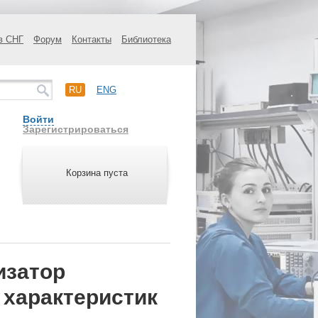
в СНГ
Форум
Контакты
Библиотека
RU
ENG
Войти
Зарегистрироваться
Корзина пуста
изатор
 характеристик