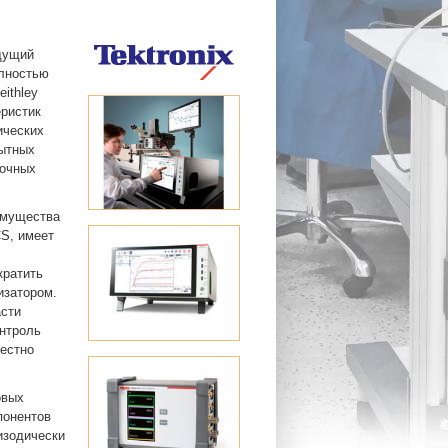
едущий
олностью
ithley
еристик
ических
пытных
точных
имущества
CS, имеет
кратить
изатором.
асти
онтроль
местно
овых
понентов
изодически