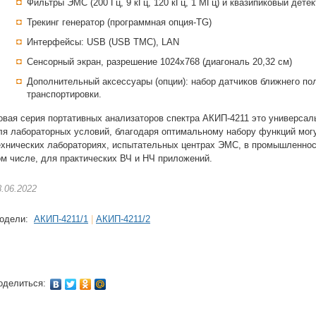
Фильтры ЭМС (200 Гц, 9 кГц, 120 кГц, 1 МГц) и квазипиковый детек
Трекинг генератор (программная опция-TG)
Интерфейсы: USB (USB TMC), LAN
Сенсорный экран, разрешение 1024x768 (диагональ 20,32 см)
Дополнительный аксессуары (опции): набор датчиков ближнего по
транспортировки.
овая серия портативных анализаторов спектра АКИП-4211 это универсаль
ля лабораторных условий, благодаря оптимальному набору функций могу
ехнических лабораториях, испытательных центрах ЭМС, в промышленност
ом числе, для практических ВЧ и НЧ приложений.
8.06.2022
одели:
АКИП-4211/1
|
АКИП-4211/2
оделиться: