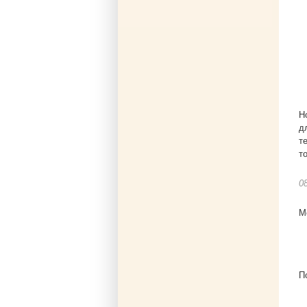
Н
д
т
т
0
М
П