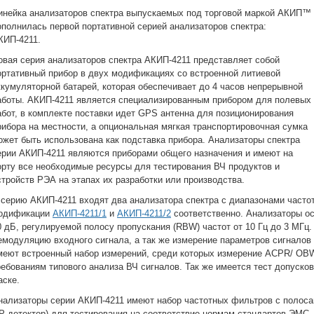
инейка анализаторов спектра выпускаемых под торговой маркой АКИП™
ополнилась первой портативной серией анализаторов спектра:
КИП-4211.
овая серия анализаторов спектра АКИП-4211 представляет собой
ортативный прибор в двух модификациях со встроенной литиевой
ккумуляторной батарей, которая обеспечивает до 4 часов непрерывной
аботы. АКИП-4211 является специализированным прибором для полевых
абот, в комплекте поставки идет GPS антенна для позиционирования
рибора на местности, а опциональная мягкая транспортировочная сумка
ожет быть использована как подставка прибора. Анализаторы спектра
ерии АКИП-4211 являются приборами общего назначения и имеют на
орту все необходимые ресурсы для тестирования ВЧ продуктов и
стройств РЭА на этапах их разработки или производства.
 серию АКИП-4211 входят два анализатора спектра с диапазонами частот о
одификации
АКИП-4211/1
и
АКИП-4211/2
соответственно. Анализаторы о
0 дБ, регулируемой полосу пропускания (RBW) частот от 10 Гц до 3 МГц
емодуляцию входного сигнала, а так же измерение параметров сигналов
меют встроенный набор измерений, среди которых измерение ACPR/ OB
ребованиям типового анализа ВЧ сигналов. Так же имеется тест допусков
аске.
нализаторы серии АКИП-4211 имеют набор частотных фильтров с полосами
P-детектор) для тестирования на соответствие нормам стандартов ЭМС