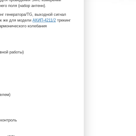
го поля (набор антенн).
нг генератора/TG, выходной сигнал
Так же для модели
АКИП-4211/2
трекинг
армонического колебания
вной работы)
елем)
контроль