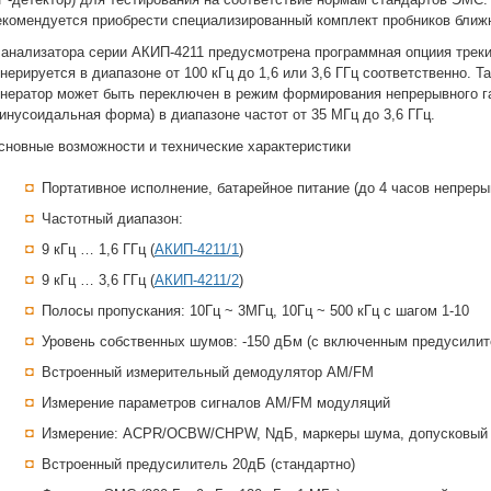
екомендуется приобрести специализированный комплект пробников ближне
 анализатора серии АКИП-4211 предусмотрена программная опциия треки
енерируется в диапазоне от 100 кГц до 1,6 или 3,6 ГГц соответственно. 
енератор может быть переключен в режим формирования непрерывного г
синусоидальная форма) в диапазоне частот от 35 МГц до 3,6 ГГц.
сновные возможности и технические характеристики
Портативное исполнение, батарейное питание (до 4 часов непреры
Частотный диапазон:
9 кГц … 1,6 ГГц (
АКИП-4211/1
)
9 кГц … 3,6 ГГц (
АКИП-4211/2
)
Полосы пропускания: 10Гц ~ 3МГц, 10Гц ~ 500 кГц с шагом 1-10
Уровень собственных шумов: -150 дБм (с включенным предусилит
Встроенный измерительный демодулятор AM/FM
Измерение параметров сигналов AM/FM модуляций
Измерение: ACPR/OCBW/CHPW, NдБ, маркеры шума, допусковый 
Встроенный предусилитель 20дБ (стандартно)