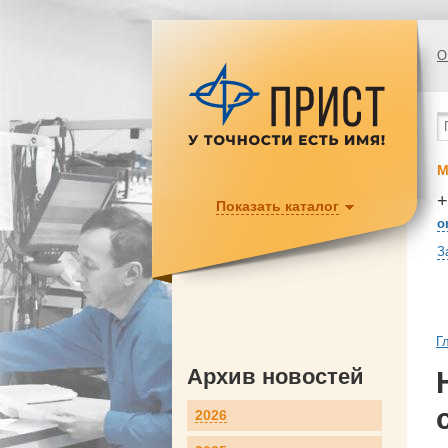
О
М
+
Показать каталог
o
З
Г
Архив новостей
2026