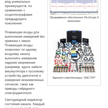
ряд уникальных
преимуществ, по
сравнению с
осциллографами
Программное обеспечение PicoScope 6
предыдущего
Automotive
поколения:
Плавающие входы для
выполнения измерений без
привязки к земле.
Плавающие входы
позволяют по одному
входному каналу
выполнять измерения
падения напряжения
(например: вдоль кабеля
аккумулятора к пусковому
устройству двигателя) и
Вариант комплектации "МАСТЕР"
измерения незаземленных
сигналов, таких как
приводы гибридного
электродвигателя.
Светодиодный индикатор
состояния канала. Каждый