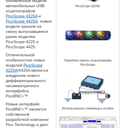
обновленные модели
автомобильных USB-
PicoScope 4225A
осциллографов
PicoScope 4225A
и
PicoScope 4425A
, новые
модели пришли на
смену выпускавшемся
ранее моделям
PicoScope 4225 и
PicoScope 4425.
Отличительной
особенностью новых
Передняя панель осциллографа
моделей
PicoScope
PicoScope
4225A
/4425A является
внедрение нового
дифференциального
несимметричного
интерфейса
PicoBNC+™.
Новые интерфейс
Использование плавающих входов
PicoBNC+™ является
собственной
разработкой компании
Pico Technology и дает