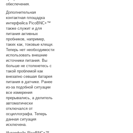
обеспечения.
Дополнительная
контактная площадка
интерфейса PicoBNC+™
также служит и для
питания активных
пробников, например,
таких как, токовые клещи.
Теперь нет необходимости
использовать внешние
источники питания. Вы
больше не столкнетесь с
такой проблемой как
внезапно севшая батарея
питания в датчике. Ранее
из-за подобной ситуации
все измерения
прерывались, а делитель
автоматически
отключался от
осциллографа. Теперь
данная ситуация
исключена.
Интерфейс PicoBNC+™