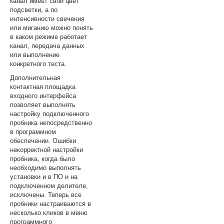
канал имеет свой цвет
подсветки, а по
интенсивности свечения
или миганию можно понять
в каком режиме работает
канал, передача данных
или выполнение
конкретного теста.
Дополнительная
контактная площадка
входного интерфейса
позволяет выполнять
настройку подключенного
пробника непосредственно
в программном
обеспечении. Ошибки
некорректной настройки
пробника, когда было
необходимо выполнять
установки и в ПО и на
подключенном делителе,
исключены. Теперь все
пробники настраиваются в
несколько кликов в меню
программного