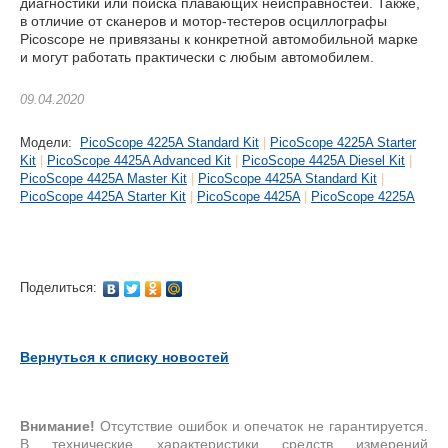
диагностики или поиска плавающих неисправностей. Также,
в отличие от сканеров и мотор-тестеров осциллографы
Picoscope не привязаны к конкретной автомобильной марке
и могут работать практически с любым автомобилем.
09.04.2020
Модели:
PicoScope 4225A Standard Kit
|
PicoScope 4225A Starter
Kit
|
PicoScope 4425A Advanced Kit
|
PicoScope 4425A Diesel Kit
|
PicoScope 4425A Master Kit
|
PicoScope 4425A Standard Kit
|
PicoScope 4425A Starter Kit
|
PicoScope 4425A
|
PicoScope 4225A
Поделиться:
Вернуться к списку новостей
Внимание!
Отсутствие ошибок и опечаток не гарантируется.
В технические характеристики средств измерений