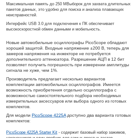
Максимальная память до 250 МВыборок для захвата длительных
пакетов данных, это удобно для поиска и анализа плавающих
неисправностей.
Интерфейс USB 3.0 для подключения к ПК обеспечивает
высокоскоростной обмен данными и мобильность.
Новые автомобильные осциллографы PicoScope обладают
хорошей защитой. Входные напряжение ±200 В, теперь для
замеров напряжения на инжекторе не потребуется
дополнительного аттенюатора. Разрешение АЦП в 12 бит
позволяет получить погрешность при измерении амплитуды
сигнала не хуже, чем 1%.
Производитель предлагает несколько вариантов
комплектации автомобильных осциллографов. Имеется
возможность приобретения отдельно осциллографа с
возможностью самостоятельного подбора необходимых
измерительных аксессуаров или выбора одного из готовых
комплектов.
Для модели
PicoScope 4225A
доступно два варианта готовых
комплектов:
PicoScope 4225A Starter Kit
- содержит базовый набор зажимов,
наконечников и один пробник для самых простых тестов