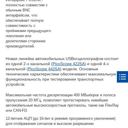
полностью совместим с
обычным BNC
интерфейсом, что
обеспечивает полную
совместимость с
пробниками предыдущего
поколения или
делителями сторонних
производителей.
Новая линейка автомобильных USBосциллографов состоит
из одной 2-х канальной (
PicoScope 4225A
) и одной 4-х
канальной (
PicoScope 4425A
) модели. Основные
технические характеристики обеспечивают максимальную
функциональность при тестировании транспортных
устройств:
Максимальная частота дискретизации 400 МВыборок и полоса
пропускания 20 МГц, позволяют протестировать новейшие
автомобильные высокоскоростные протоколы, такие как FlexRay
или CAN-FD.
12-битное АЦП (до 16-бит в режиме программного увеличения)
для отображения сигналов в высоком разрешении.