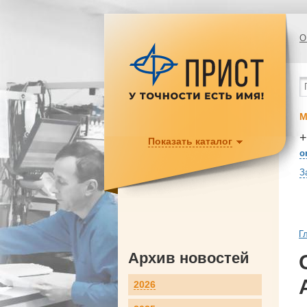
О
М
+
Показать каталог
o
З
Г
Архив новостей
2026