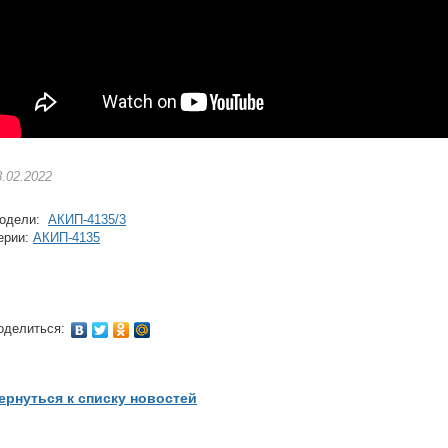
8.02.2022
одели:
АКИП-4135/3
ерии:
АКИП-4135
оделиться:
ернуться к списку новостей