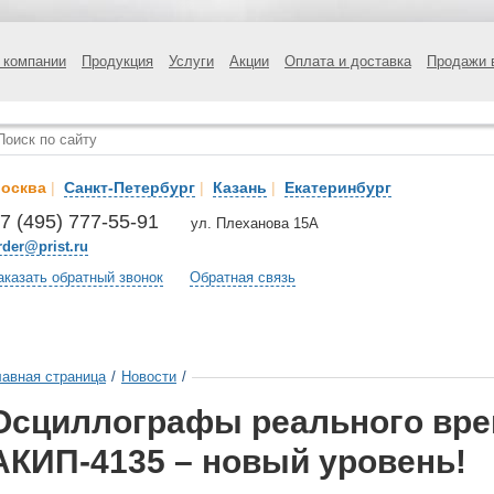
 компании
Продукция
Услуги
Акции
Оплата и доставка
Продажи 
осква
|
Санкт-Петербург
|
Казань
|
Екатеринбург
7 (495) 777-55-91
ул. Плеханова 15А
rder@prist.ru
аказать обратный звонок
Обратная связь
лавная страница
/
Новости
/
Осциллографы реального вр
АКИП-4135 – новый уровень!