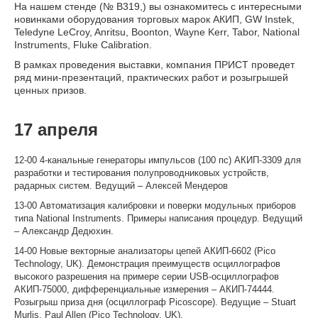
На нашем стенде (№ В319,) вы ознакомитесь с интересными
новинками оборудования торговых марок АКИП, GW Instek,
Teledyne LeCroy, Anritsu, Boonton, Wayne Kerr, Tabor, National
Instruments, Fluke Calibration.
В рамках проведения выставки, компания ПРИСТ проведет
ряд мини-презентаций, практических работ и розыгрышей
ценных призов.
17 апреля
12-00 4-канальные генераторы импульсов (100 пс) АКИП-3309 для
разработки и тестирования полупроводниковых устройств,
радарных систем. Ведущий – Алексей Мендеров
13-00 Автоматизация калибровки и поверки модульных приборов
типа National Instruments. Примеры написания процедур. Ведущий
– Александр Дедюхин.
14-00 Новые векторные анализаторы цепей АКИП-6602 (Pico
Technology, UK). Демонстрация преимуществ осциллографов
высокого разрешения на примере серии USB-осциллографов
АКИП-75000, дифференциальные измерения – АКИП-74444.
Розыгрыш приза дня (осциллограф Picoscope). Ведущие – Stuart
Murlis, Paul Allen (Pico Technology, UK).