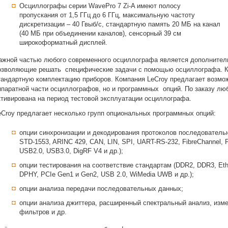
Осциллографы серии WavePro 7 Zi-A имеют полосу
пропускания от 1,5 ГГц до 6 ГГц, максимальную частоту
дискретизации – 40 Гвыб/с, стандартную память 20 МБ на канал
(40 МБ при объединении каналов), сенсорный 39 см
широкоформатный дисплей.
ажной частью любого современного осциллографа является дополнител
озволяющие решать специфические задачи с помощью осциллографа. Как
тандартную комплектацию приборов. Компания LeCroy предлагает возмож
ппаратной части осциллографов, но и программных опций. По заказу лю
ктивирована на период тестовой эксплуатации осциллографа.
eCroy предлагает несколько групп опциональных программных опций:
опции синхронизации и декодирования протоколов последовательн
STD-1553, ARINC 429, CAN, LIN, SPI, UART-RS-232, FibreChannel, 
USB2.0, USB3.0, DigRF V4 и др.);
опции тестирования на соответствие стандартам (DDR2, DDR3, Eth
DPHY, PCIe Gen1 и Gen2, USB 2.0, WiMedia UWB и др.);
опции анализа передачи последовательных данных;
опции анализа джиттера, расширенный спектральный анализ, из
фильтров и др.