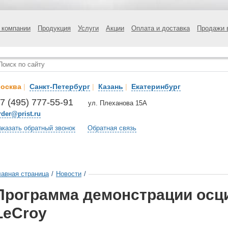
 компании
Продукция
Услуги
Акции
Оплата и доставка
Продажи 
осква
|
Санкт-Петербург
|
Казань
|
Екатеринбург
7 (495) 777-55-91
ул. Плеханова 15А
rder@prist.ru
аказать обратный звонок
Обратная связь
лавная страница
/
Новости
/
Программа демонстрации осц
LeCroy