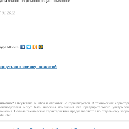
дём заявок на демонстрацию приборов!
7.01.2012
оделиться:
ернуться к списку новостей
нимание!
Отсутствие ошибок и опечаток не гарантируется. В технические характер
роизводителем могут быть внесены изменения без предварительного уведомлен
точнения. Полные технические характеристики предоставляются по отдельному зап
rl+Enter.