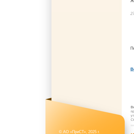
Ж
2
П
В
В
п
у
Ct
© АО «ПриСТ», 2025 г.