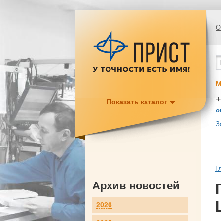
О
М
+
Показать каталог
o
З
Г
Архив новостей
2026