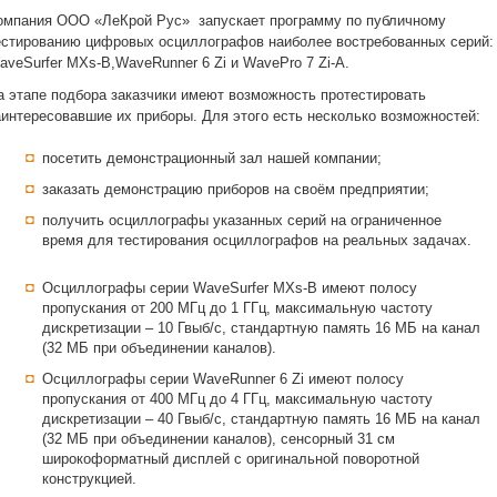
омпания ООО «ЛеКрой Рус» запускает программу по публичному
естированию цифровых осциллографов наиболее востребованных серий:
aveSurfer MXs-B,WaveRunner 6 Zi и WavePro 7 Zi-A.
а этапе подбора заказчики имеют возможность протестировать
аинтересовавшие их приборы. Для этого есть несколько возможностей:
посетить демонстрационный зал нашей компании;
заказать демонстрацию приборов на своём предприятии;
получить осциллографы указанных серий на ограниченное
время для тестирования осциллографов на реальных задачах.
Осциллографы серии WaveSurfer MXs-B имеют полосу
пропускания от 200 МГц до 1 ГГц, максимальную частоту
дискретизации – 10 Гвыб/с, стандартную память 16 МБ на канал
(32 МБ при объединении каналов).
Осциллографы серии WaveRunner 6 Zi имеют полосу
пропускания от 400 МГц до 4 ГГц, максимальную частоту
дискретизации – 40 Гвыб/с, стандартную память 16 МБ на канал
(32 МБ при объединении каналов), сенсорный 31 см
широкоформатный дисплей с оригинальной поворотной
конструкцией.