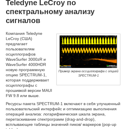
Teledyne LeCroy по
спектральному анализу
сигналов
Компания Teledyne
LeCroy (США)
предлагает
пользователям
осциллографов
WaveSurfer 3000zR и
WaveSurfer 4000HDR
новую программную
Пример экрана оссциллографа с опцией
опцию SPECTRUM-1,
SPECTRUM-1
которая поддерживает
осциллографы с
прошивкой версии MAUI
FW 9.8 или выше.
Ресурсы пакета SPECTRUM-1 включают в себя улучшенный
пользовательский интерфейс и оптимизацию выполнения
операций анализа: логарифмическая шкала экрана,
перетаскивание спектрограмм (drag-and-drop),
всплывающие таблицы значений пиков/ маркеров (pop-up