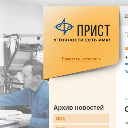
О
М
+
Показать каталог
o
З
Г
Архив новостей
2026
Н