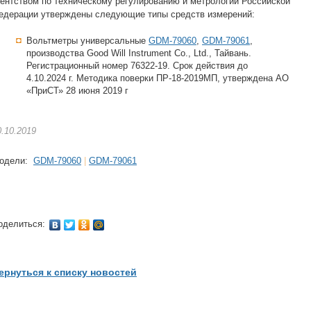
гентством по техническому регулированию и метрологии Российской
едерации утверждены следующие типы средств измерений:
Вольтметры универсальные
GDM-79060
,
GDM-79061
,
производства Good Will Instrument Co., Ltd., Тайвань.
Регистрационный номер 76322-19. Срок действия до
4.10.2024 г. Методика поверки ПР-18-2019МП, утверждена АО
«ПриСТ» 28 июня 2019 г
0.10.2019
одели:
GDM-79060
|
GDM-79061
оделиться:
ернуться к списку новостей