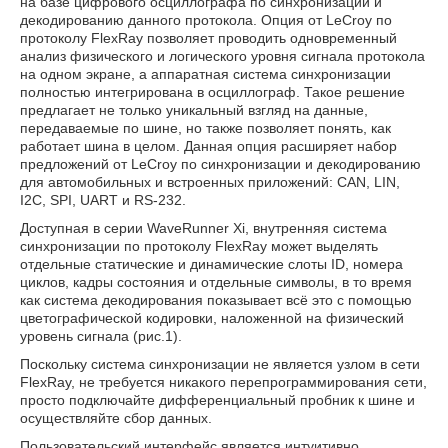
на базе цифрового осциллографа по синхронизации и
декодированию данного протокола. Опция от LeCroy по
протоколу FlexRay позволяет проводить одновременный
анализ физического и логического уровня сигнала протокола
на одном экране, а аппаратная система синхронизации
полностью интегрирована в осциллограф. Такое решение
предлагает не только уникальный взгляд на данные,
передаваемые по шине, но также позволяет понять, как
работает шина в целом. Данная опция расширяет набор
предложений от LeCroy по синхронизации и декодированию
для автомобильных и встроенных приложений: CAN, LIN,
I2C, SPI, UART и RS-232.
Доступная в серии WaveRunner Xi, внутренняя система
синхронизации по протоколу FlexRay может выделять
отдельные статические и динамические слоты ID, номера
циклов, кадры состояния и отдельные символы, в то время
как система декодирования показывает всё это с помощью
цветографической кодировки, наложенной на физический
уровень сигнала (рис.1).
Поскольку система синхронизации не является узлом в сети
FlexRay, не требуется никакого перепрограммирования сети,
просто подключайте дифференциальный пробник к шине и
осуществляйте сбор данных.
Пользовательский интерфейс является интуитивно