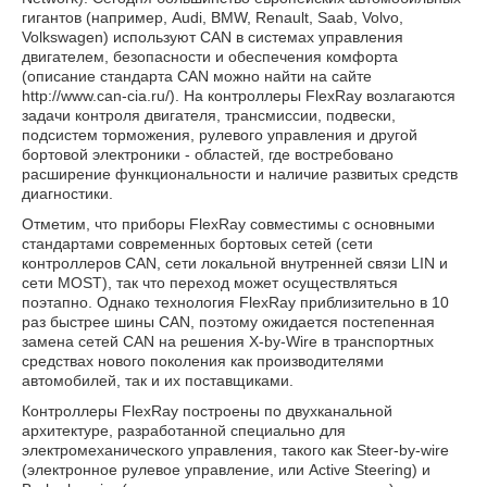
гигантов (например, Audi, BMW, Renault, Saab, Volvo,
Volkswagen) используют CAN в системах управления
двигателем, безопасности и обеспечения комфорта
(описание стандарта CAN можно найти на сайте
http://www.can-cia.ru/). На контроллеры FlexRay возлагаются
задачи контроля двигателя, трансмиссии, подвески,
подсистем торможения, рулевого управления и другой
бортовой электроники - областей, где востребовано
расширение функциональности и наличие развитых средств
диагностики.
Отметим, что приборы FlexRay совместимы с основными
стандартами современных бортовых сетей (сети
контроллеров CAN, сети локальной внутренней связи LIN и
сети MOST), так что переход может осуществляться
поэтапно. Однако технология FlexRay приблизительно в 10
раз быстрее шины CAN, поэтому ожидается постепенная
замена сетей CAN на решения X-by-Wire в транспортных
средствах нового поколения как производителями
автомобилей, так и их поставщиками.
Контроллеры FlexRay построены по двухканальной
архитектуре, разработанной специально для
электромеханического управления, такого как Steer-by-wire
(электронное рулевое управление, или Active Steering) и