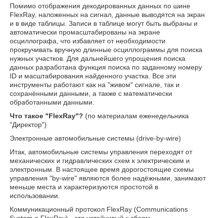
Помимо отображения декодированных данных по шине
FlexRay, наложенных на сигнал, данные выводятся на экран
и в виде таблицы. Записи в таблице могут быть выбраны и
автоматически промасштабированы на экране
осциллографа, что избавляет от необходимости
прокручивать вручную длинные осциллограммы для поиска
нужных участков. Для дальнейшего упрощения поиска
данных разработана функция поиска по заданному номеру
ID и масштабирования найденного участка. Все эти
инструменты работают как на "живом" сигнале, так и
сохранёнными данными, а также с математически
обработанными данными.
Что такое "FlexRay"?
(по материалам еженедельника
"Директор")
Электронные автомобильные системы (drive-by-wire)
Итак, автомобильные системы управления переходят от
механических и гидравлических схем к электрическим и
электронным. В настоящее время дорогостоящие схемы
управления "by-wire" являются более надёжными, занимают
меньше места и характеризуются простотой в
использовании.
Коммуникационный протокол FlexRay (Communications