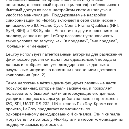
понятным, а сенсорный экран осциллографа обеспечивает
быстрый доступ ко всем настройкам системы запуска и
удобство манипуляций. Поддерживаемые настройки
синхронизации по FlexRay включают в себя статические и
динамические ID, Frame Cycle Count, Frame Qualifiers (NFI,
SyFI, StFI) и TSS Symbol. Аналогично другим решениям по
анализу, данная опция LeCroy позволяет устанавливать
такие условия по запуску, как: "в пределах", "вне предела",
"большие" и "меньше".
LeCroy использует патентованный алгоритм для разложения
физического уровня сигнала последовательной передачи
данных и отображения уже декодированных данных с
визуальным интуитивно понятным наложением цветового
кодирования (рис. 2).
Такое наложение чётко идентифицирует различные части
посылок данных, которые были захвачены, и позволяет
пользователю быстрой найти интересующие его данные,
ускорить процесс отладки устройств на основе протоколов
I2C, SPI, UART, RS-232, LIN и теперь FlexRay. Кроме всего
прочего, LeCroy предлагает возможность по
одновременному декодированию 4 сигналов. Эти 4 сигнала
могут быть по протоколу FlexRay или в любой комбинации из
поддерживаемых протоколов.