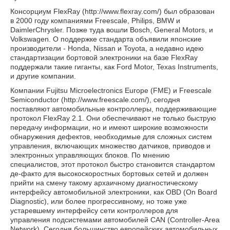
Консорциум FlexRay (http://www.flexray.com/) был образован
в 2000 году компаниями Freescale, Philips, BMW и
DaimlerChrysler. Позже туда вошли Bosch, General Motors, и
Volkswagen. О поддержке стандарта объявили японские
производители - Honda, Nissan и Toyota, а недавно идею
стандартизации бортовой электроники на базе FlexRay
поддержали такие гиганты, как Ford Motor, Texas Instruments,
и другие компании.
Компании Fujitsu Microelectronics Europe (FME) и Freescale
Semiconductor (http://www.freescale.com/), сегодня
поставляют автомобильные контроллеры, поддерживающие
протокол FlexRay 2.1. Они обеспечивают не только быструю
передачу информации, но и имеют широкие возможности
обнаружения дефектов, необходимые для сложных систем
управления, включающих множество датчиков, приводов и
электронных управляющих блоков. По мнению
специалистов, этот протокол быстро становится стандартом
де-факто для высокоскоростных бортовых сетей и должен
прийти на смену такому архаичному диагностическому
интерфейсу автомобильной электроники, как OBD (On Board
Diagnostic), или более прогрессивному, но тоже уже
устаревшему интерфейсу сети контроллеров для
управления подсистемами автомобилей CAN (Controller-Area
Network). Сегодня большинство европейских автомобильных