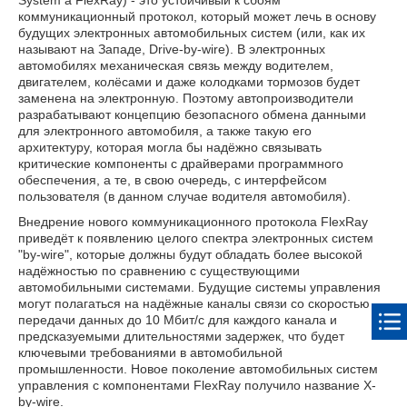
System a FlexRay) - это устойчивый к сбоям
коммуникационный протокол, который может лечь в основу
будущих электронных автомобильных систем (или, как их
называют на Западе, Drive-by-wire). В электронных
автомобилях механическая связь между водителем,
двигателем, колёсами и даже колодками тормозов будет
заменена на электронную. Поэтому автопроизводители
разрабатывают концепцию безопасного обмена данными
для электронного автомобиля, а также такую его
архитектуру, которая могла бы надёжно связывать
критические компоненты с драйверами программного
обеспечения, а те, в свою очередь, с интерфейсом
пользователя (в данном случае водителя автомобиля).
Внедрение нового коммуникационного протокола FlexRay
приведёт к появлению целого спектра электронных систем
"by-wire", которые должны будут обладать более высокой
надёжностью по сравнению с существующими
автомобильными системами. Будущие системы управления
могут полагаться на надёжные каналы связи со скоростью
передачи данных до 10 Мбит/с для каждого канала и
предсказуемыми длительностями задержек, что будет
ключевыми требованиями в автомобильной
промышленности. Новое поколение автомобильных систем
управления с компонентами FlexRay получило название X-
by-wire.