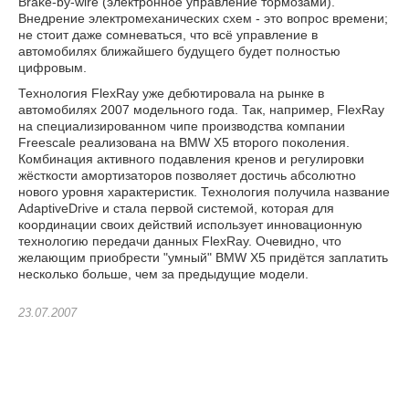
Brake-by-wire (электронное управление тормозами).
Внедрение электромеханических схем - это вопрос времени;
не стоит даже сомневаться, что всё управление в
автомобилях ближайшего будущего будет полностью
цифровым.
Технология FlexRay уже дебютировала на рынке в
автомобилях 2007 модельного года. Так, например, FlexRay
на специализированном чипе производства компании
Freescale реализована на BMW X5 второго поколения.
Комбинация активного подавления кренов и регулировки
жёсткости амортизаторов позволяет достичь абсолютно
нового уровня характеристик. Технология получила название
AdaptiveDrive и стала первой системой, которая для
координации своих действий использует инновационную
технологию передачи данных FlexRay. Очевидно, что
желающим приобрести "умный" BMW X5 придётся заплатить
несколько больше, чем за предыдущие модели.
23.07.2007