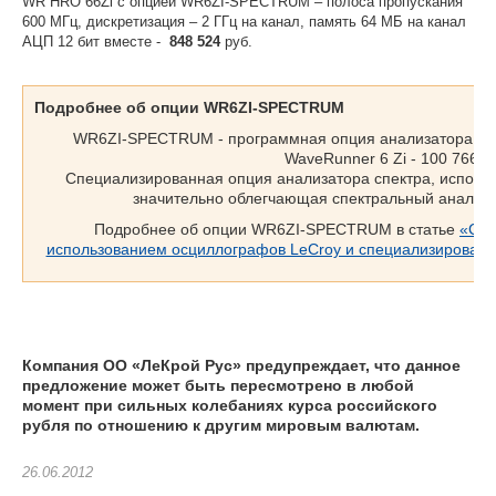
WR HRO 66Zi с опцией WR6ZI-SPECTRUM – полоса пропускания
600 МГц, дискретизация – 2 ГГц на канал, память 64 МБ на канал
АЦП 12 бит вместе -
848 524
руб.
Подробнее об опции WR6ZI-SPECTRUM
WR6ZI-SPECTRUM - программная опция анализатора спе
WaveRunner 6 Zi - 100 766 р
Cпециализированная опция анализатора спектра, исполь
значительно облегчающая спектральный анализ 
Подробнее об опции WR6ZI-SPECTRUM в статье
«Спе
использованием осциллографов LeCroy и специализированн
Компания ОО «ЛеКрой Рус» предупреждает, что данное
предложение может быть пересмотрено в любой
момент при сильных колебаниях курса российского
рубля по отношению к другим мировым валютам.
26.06.2012