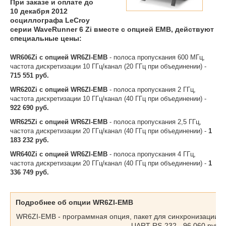
При заказе и оплате до
10 декабря 2012
осциллографа LeCroy
серии WaveRunner 6 Zi вместе с опцией EMB, действуют
специальные цены:
WR606Zi с опцией WR6ZI-EMB
- полоса пропускания 600 МГц,
частота дискретизации 10 ГГц/канал (20 ГГц при объединении) -
715 551 руб.
WR620Zi с опцией WR6ZI-EMB
- полоса пропускания 2 ГГц,
частота дискретизации 10 ГГц/канал (40 ГГц при объединении) -
922 690 руб.
WR625Zi с опцией WR6ZI-EMB
- полоса пропускания 2,5 ГГц,
частота дискретизации 20 ГГц/канал (40 ГГц при объединении) -
1
183 232 руб.
WR640Zi с опцией WR6ZI-EMB
- полоса пропускания 4 ГГц,
частота дискретизации 20 ГГц/канал (40 ГГц при объединении) -
1
336 749 руб.
Подробнее об опции WR6ZI-EMB
WR6ZI-EMB - программная опция, пакет для синхронизации и 
UART-RS-232 - 96 060 рубле