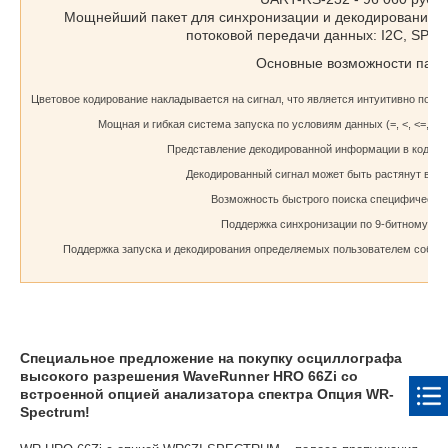
Мощнейший пакет для синхронизации и декодирования п
потоковой передачи данных: I2C, SPI,
Основные возможности паке
Цветовое кодирование накладывается на сигнал, что является интуитивно поня
Мощная и гибкая система запуска по условиям данных (=, <, <=,>,> =
Представление декодированной информации в кодах He
Декодированный сигнал может быть растянут вдо
Возможность быстрого поиска специфически
Поддержка синхронизации по 9-битному ад
Поддержка запуска и декодирования определяемых пользователем собст
Специальное предложение на покупку осциллографа
высокого разрешения WaveRunner HRO 66Zi со
встроенной опцией анализатора спектра Опция WR-
Spectrum!