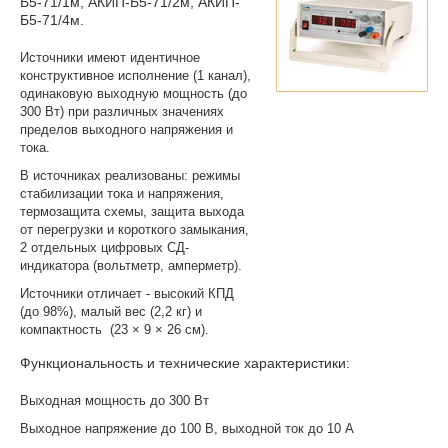
Б5-71/1м
,
АКИП-Б5-71/2м
,
АКИП-
Б5-71/4м
.
Источники имеют идентичное
конструктивное исполнение (1 канал),
одинаковую выходную мощность (до
300 Вт) при различных значениях
пределов выходного напряжения и
тока.
В источниках реализованы: режимы
стабилизации тока и напряжения,
термозащита схемы, защита выхода
от перегрузки и короткого замыкания,
2 отдельных цифровых СД-
индикатора (вольтметр, амперметр).
Источники отличает - высокий КПД
(до 98%), малый вес (2,2 кг) и
компактность (23 × 9 × 26 см).
Функциональность и технические характеристики:
Выходная мощность до 300 Вт
Выходное напряжение до 100 В, выходной ток до 10 А