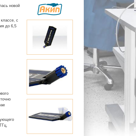
лась новой
классе, с
я до 6,5
ового
 точно
чае
дующего
ГГц,