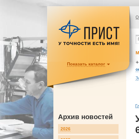
О
М
+
Показать каталог
o
З
Г
Архив новостей
2026