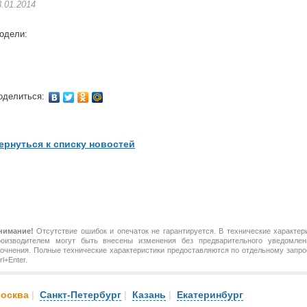
3.01.2014
одели:
оделиться:
ернуться к списку новостей
нимание!
Отсутствие ошибок и опечаток не гарантируется. В технические характер
роизводителем могут быть внесены изменения без предварительного уведомлен
точнения. Полные технические характеристики предоставляются по отдельному зап
rl+Enter.
осква
|
Санкт-Петербург
|
Казань
|
Екатеринбург