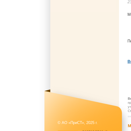
2
М
П
В
В
п
у
Ct
© АО «ПриСТ», 2025 г.
М