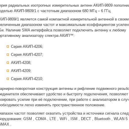
ерия радиальных изотропных измерительных антенн АКИП-9809 пополни
оделью
АКИП-9809/1
с частотным диапазоном 680 МГц – 6 ГГц.
КИП-9809/1
является самой компактной измерительной антенной в своем 
величенным диапазоном частот и максимальным коэффициентом усилени
Би. Наличие SMA интерфейса позволяет подключить антенну к любому
ортативному анализатору спектра АКИП™:
Серия
АКИП-4206
;
Серия
АКИП-4207
;
АКИП-4208
;
АКИП-4209
;
Серия
АКИП-4210
;
арнирно-поворотная конструкция антенны и рифление подвижного резьб
оединителя обеспечивают удобство и быстроту подключения, позволяют
озировать усилие при её подключении, при работе с анализатором в слу
еобходимости легко изменять пространственное положение.
иапазон частот позволяет охватить устройства и источники сигнала сле
борудования: GSM , CDMA , LTE , WiFi , ISM , DECT , Bluetooth , WLAN 5 
iMAX .