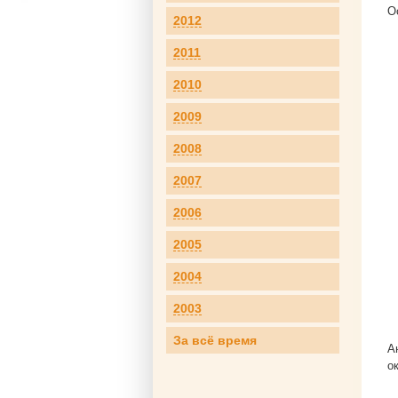
О
2012
2011
2010
2009
2008
2007
2006
2005
2004
2003
За всё время
А
о