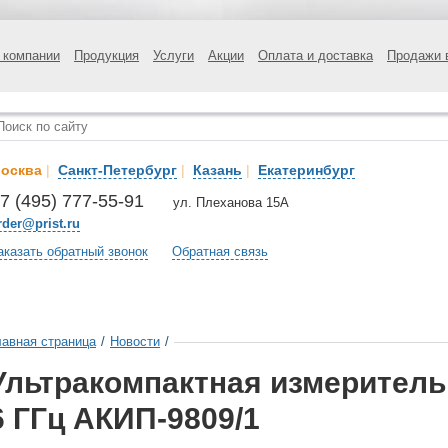
 компании
Продукция
Услуги
Акции
Оплата и доставка
Продажи 
осква
|
Санкт-Петербург
|
Казань
|
Екатеринбург
7 (495) 777-55-91
ул. Плеханова 15А
rder@prist.ru
аказать обратный звонок
Обратная связь
лавная страница
/
Новости
/
Ультракомпактная измеритель
6 ГГц АКИП-9809/1