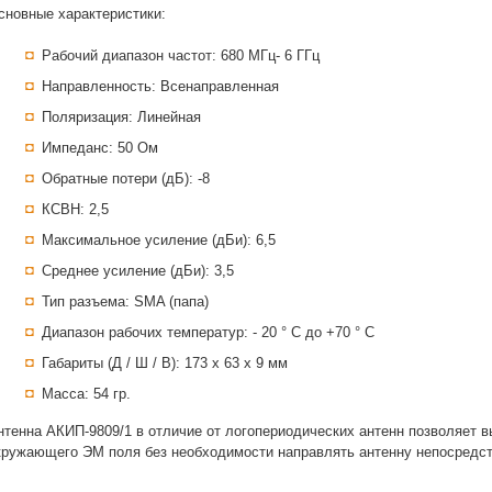
сновные характеристики:
Рабочий диапазон частот: 680 МГц- 6 ГГц
Направленность: Всенаправленная
Поляризация: Линейная
Импеданс: 50 Ом
Обратные потери (дБ): -8
КСВН: 2,5
Максимальное усиление (дБи): 6,5
Среднее усиление (дБи): 3,5
Тип разъема: SMA (папа)
Диапазон рабочих температур: - 20 ° C до +70 ° C
Габариты (Д / Ш / В): 173 х 63 x 9 мм
Масса: 54 гр.
нтенна АКИП-9809/1 в отличие от логопериодических антенн позволяет 
кружающего ЭМ поля без необходимости направлять антенну непосредств