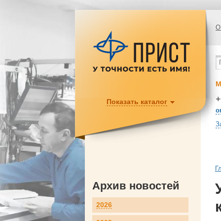
О
М
+
Показать каталог
o
З
Г
Архив новостей
2026