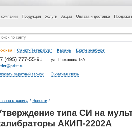
 компании
Продукция
Услуги
Акции
Оплата и доставка
Продажи 
осква
|
Санкт-Петербург
|
Казань
|
Екатеринбург
7 (495) 777-55-91
ул. Плеханова 15А
rder@prist.ru
аказать обратный звонок
Обратная связь
лавная страница
/
Новости
/
Утверждение типа СИ на мул
калибраторы АКИП-2202А