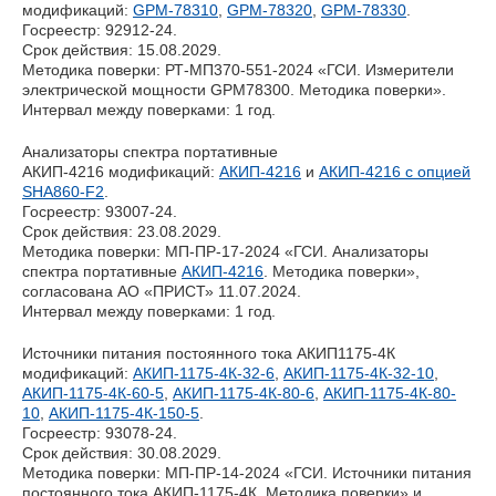
модификаций:
GPM-78310
,
GPM-78320
,
GPM-78330
.
Госреестр: 92912-24.
Срок действия: 15.08.2029.
Методика поверки: РТ-МП370-551-2024 «ГСИ. Измерители
электрической мощности GPM78300. Методика поверки».
Интервал между поверками: 1 год.
Анализаторы спектра портативные
АКИП-4216 модификаций:
АКИП-4216
и
АКИП-4216 с опцией
SHA860-F2
.
Госреестр: 93007-24.
Срок действия: 23.08.2029.
Методика поверки: МП-ПР-17-2024 «ГСИ. Анализаторы
спектра портативные
АКИП-4216
. Методика поверки»,
согласована АО «ПРИСТ» 11.07.2024.
Интервал между поверками: 1 год.
Источники питания постоянного тока АКИП1175-4К
модификаций:
АКИП-1175-4К-32-6
,
АКИП-1175-4К-32-10
,
АКИП-1175-4К-60-5
,
АКИП-1175-4К-80-6
,
АКИП-1175-4К-80-
10
,
АКИП-1175-4К-150-5
.
Госреестр: 93078-24.
Срок действия: 30.08.2029.
Методика поверки: МП-ПР-14-2024 «ГСИ. Источники питания
постоянного тока АКИП-1175-4К. Методика поверки» и