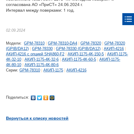
согласована АО «ПриСТ» 24.06.2024 г.
Интервал между поверками: 1 год.
02.09.2024
Модели:
GPM-78310
|
GPM-78310-DA4
|
GPM-78320
|
GPM-78320
(GPIB/DA12)
|
GPM-78330
|
GPM-78330 (GPIB/DA12)
|
АКИП-4216
|
АКИП-4216 с опцией SHA860-F2
|
АКИП-1175-4К-150-5
|
АКИП-1175-
4К-32-10
|
АКИП-1175-4К-32-6
|
АКИП-1175-4К-60-5
|
АКИП-1175-
4К-80-10
|
АКИП-1175-4К-80-6
Cерии:
GPM-78310
|
АКИП-1175
|
АКИП-4216
Поделиться:
Вернуться к списку новостей