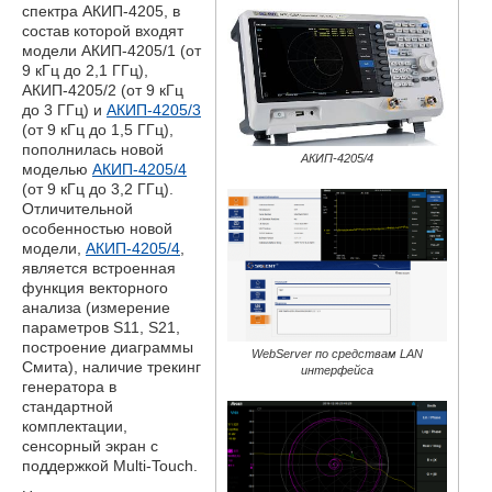
спектра АКИП-4205, в
состав которой входят
модели АКИП-4205/1 (от
9 кГц до 2,1 ГГц),
АКИП-4205/2 (от 9 кГц
до 3 ГГц) и
АКИП-4205/3
(от 9 кГц до 1,5 ГГц),
пополнилась новой
АКИП-4205/4
моделью
АКИП-4205/4
(от 9 кГц до 3,2 ГГц).
Отличительной
особенностью новой
модели,
АКИП-4205/4
,
является встроенная
функция векторного
анализа (измерение
параметров S11, S21,
построение диаграммы
WebServer по средствам LAN
Смита), наличие трекинг
интерфейса
генератора в
стандартной
комплектации,
сенсорный экран с
поддержкой Multi-Touch.