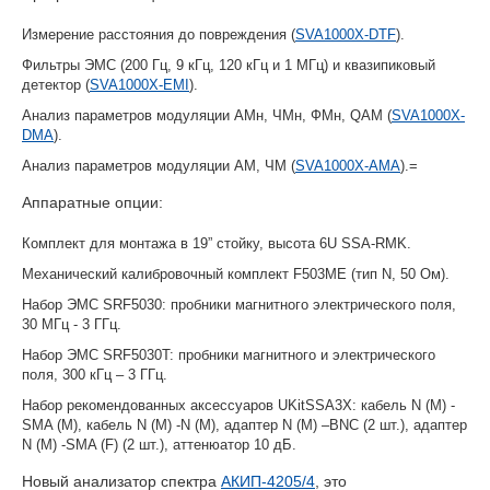
Измерение расстояния до повреждения (
SVA1000X-DTF
).
Фильтры ЭМС (200 Гц, 9 кГц, 120 кГц и 1 МГц) и квазипиковый
детектор (
SVA1000X-EMI
).
Анализ параметров модуляции АМн, ЧМн, ФМн, QAM (
SVA1000X-
DMA
).
Анализ параметров модуляции АМ, ЧМ (
SVA1000X-AMA
).=
Аппаратные опции:
Комплект для монтажа в 19” стойку, высота 6U SSA-RMK.
Механический калибровочный комплект F503ME (тип N, 50 Ом).
Набор ЭМС SRF5030: пробники магнитного электрического поля,
30 МГц - 3 ГГц.
Набор ЭМС SRF5030T: пробники магнитного и электрического
поля, 300 кГц – 3 ГГц.
Набор рекомендованных аксессуаров UKitSSA3X: кабель N (M) -
SMA (M), кабель N (M) -N (M), адаптер N (M) –BNC (2 шт.), адаптер
N (M) -SMA (F) (2 шт.), аттенюатор 10 дБ.
Новый анализатор спектра
АКИП-4205/4
, это