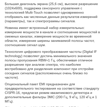
Большая диагональ экрана (25,6 см), высокое разрешение
(1024х600), поддержка сенсорного управления с
технологией Multi-Touch позволяет одновременно
отображать как численные данные результатов измерений
(параметры), так и спектрограммы сигналов.
Новинка имеет встроенный набор измерительных:
измерение мощности в канале и соотношение мощностей в
смежных каналах, измерение мощности во временной
области, измерение ширины занимаемой полосы частот,
соотношение сигнал шум.
Технология цифрового преобразования частоты (Digital IF
technology) позволяет достичь минимального значения
полосы пропускания RBW=1 Гц, обеспечивая отличное
разрешение при анализе спектра, что наиболее
востребовано для разделения компонент при отстройке
соседних сигналов (расположенных очень близко по
частоте).
Опциональный пакет EMI предназначен для
предварительного тестирования на соответствие стандарту
CISPR-16, предлагая режим квазипикового детектора и
дополнительные фильтры ЭМС (200 Гц, 9 кГц, 120 кГц и 1
МГц).