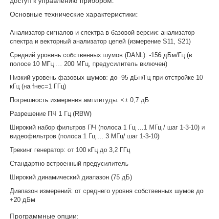
доступ к управлению прибором.
Основные технические характеристики:
Анализатор сигналов и спектра в базовой версии: анализатор
спектра и векторный анализатор цепей (измерение S11, S21)
Средний уровень собственных шумов (DANL): -156 дБм/Гц (в
полосе 10 МГц … 200 МГц, предусилитель включен)
Низкий уровень фазовых шумов: до -95 дБн/Гц при отстройке 10
кГц (на fнес=1 ГГц)
Погрешность измерения амплитуды: <± 0,7 дБ
Разрешение ПЧ 1 Гц (RBW)
Широкий набор фильтров ПЧ (полоса 1 Гц …1 МГц / шаг 1-3-10) и
видеофильтров (полоса 1 Гц … 3 МГц/ шаг 1-3-10)
Трекинг генератор: от 100 кГц до 3,2 ГГц
Стандартно встроенный предусилитель
Широкий динамический диапазон (75 дБ)
Диапазон измерений: от среднего уровня собственных шумов до
+20 дБм
Программные опции: