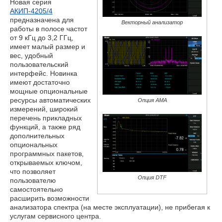
Новая серия
АКИП-4205/4
предназначена для
Векторный анализатор
работы в полосе частот
от 9 кГц до 3,2 ГГц,
имеет малый размер и
вес, удобный
пользовательский
интерфейс. Новинка
имеют достаточно
мощные опциональные
ресурсы автоматических
Опция AMA
измерений, широкий
перечень прикладных
функций, а также ряд
дополнительных
опциональных
программных пакетов,
открываемых ключом,
что позволяет
Опция DTF
пользователю
самостоятельно
расширить возможности
анализатора спектра (на месте эксплуатации), не прибегая к
услугам сервисного центра.