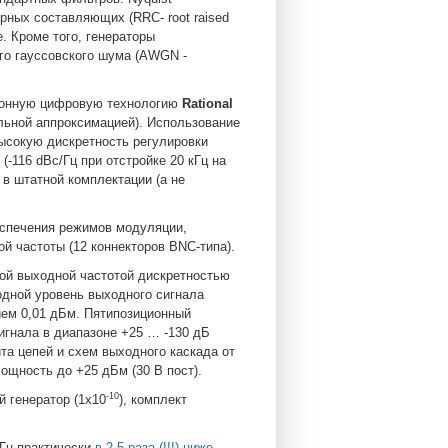
рных составляющих (RRC- root raised
. Кроме того, генераторы
го гауссовского шума (AWGN -
ионную цифровую технологию
Rational
льной аппроксимацией). Использование
ысокую дискретность регулировки
-116 dBc/Гц при отстройке 20 кГц на
 в штатной комплектации (а не
спечения режимов модуляции,
й частоты (12 коннекторов BNC-типа).
ой выходной частотой дискретностью
ходной уровень выходного сигнала
нием 0,01 дБм. Пятипозиционный
игнала в диапазоне +25 … -130 дБ
та цепей и схем выходного каскада от
мощность до +25 дБм (30 В пост).
-10
 генератор (1x10
), комплект
ГГц практически
в 2,5 раза (!!!) ниже
,