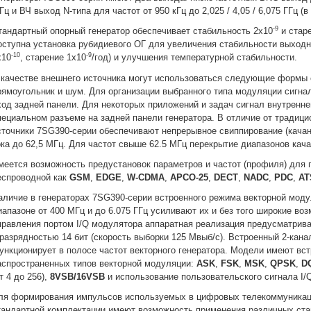
Гц и ВЧ выход N-типа для частот от 950 кГц до 2,025 / 4,05 / 6,075 ГГц (
-9
тандартный опорный генератор обеспечивает стабильность 2x10
и стар
оступна установка рубидиевого ОГ для увеличения стабильности выходн
-10
-9
x10
, старение 1x10
/год) и улучшения температурной стабильности.
 качестве внешнего источника могут использоваться следующие формы си
рямоугольник и шум. Для организации выбранного типа модуляции сигна
ход задней панели. Для некоторых приложений и задач сигнал внутренн
пециальном разъеме на задней панели генератора. В отличие от традиц
сточники 7SG390-серии обеспечивают непрерывное свиппирование (качан
ока до 62,5 МГц. Для частот свыше 62.5 МГц перекрытие диапазонов кач
меется возможность предустановок параметров и частот (профиля) для г
еспроводной как
GSM
,
EDGE
,
W-CDMA
,
APCO-25
,
DECT
,
NADC
,
PDC
,
AT
аличие в генераторах 7SG390-серии встроенного режима векторной мод
иапазоне от 400 МГц и до 6.075 ГГц усиливают их и без того широкие во
правления портом I/Q модулятора аппаратная реализация предусматрива
 разрядностью 14 бит (скорость выборки 125 Мвыб/с). Встроенный 2-кана
ункционирует в полосе частот векторного генератора. Модели имеют вс
аспространенных типов векторной модуляции:
ASK
,
FSK
,
MSK
,
QPSK
,
D
т 4 до 256),
8VSB/16VSB
и использование пользовательского сигнала I/
ля формирования импульсов используемых в цифровых телекоммуникац
тандартной комплектации имеют возможность применения различных ста