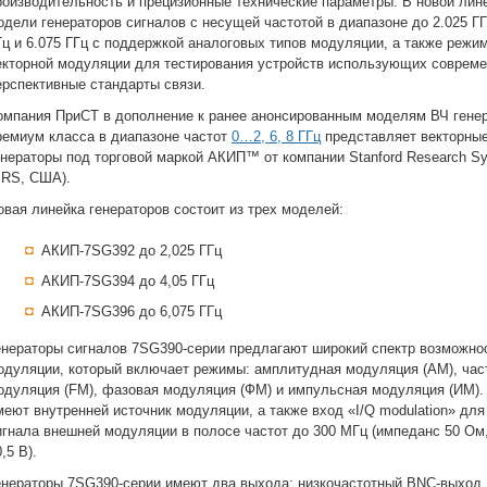
роизводительность и прецизионные технические параметры. В новой лин
одели генераторов сигналов с несущей частотой в диапазоне до 2.025 ГГ
Гц и 6.075 ГГц с поддержкой аналоговых типов модуляции, а также режи
екторной модуляции для тестирования устройств использующих совреме
ерспективные стандарты связи.
омпания ПриСТ в дополнение к ранее анонсированным моделям ВЧ гене
ремиум класса в диапазоне частот
0…2, 6, 8 ГГц
представляет векторны
енераторы под торговой маркой АКИП™ от компании Stanford Research S
SRS, США).
овая линейка генераторов состоит из трех моделей:
АКИП-7SG392 до 2,025 ГГц
АКИП-7SG394 до 4,05 ГГц
АКИП-7SG396 до 6,075 ГГц
енераторы сигналов 7SG390-серии предлагают широкий спектр возможно
одуляции, который включает режимы: амплитудная модуляция (AM), час
одуляция (FM), фазовая модуляция (ФМ) и импульсная модуляция (ИМ).
меют внутренней источник модуляции, а также вход «I/Q modulation» для
игнала внешней модуляции в полосе частот до 300 МГц (импеданс 50 Ом
,5 В).
енераторы 7SG390-серии имеют два выхода: низкочастотный BNC-выход д