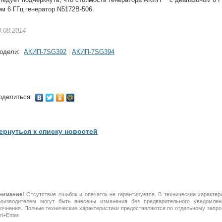
ем 6 ГГц генератор N5172B-506.
8.08.2014
одели:
АКИП-7SG392
|
АКИП-7SG394
оделиться:
ернуться к списку новостей
нимание!
Отсутствие ошибок и опечаток не гарантируется. В технические характер
роизводителем могут быть внесены изменения без предварительного уведомлен
точнения. Полные технические характеристики предоставляются по отдельному зап
rl+Enter.