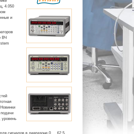
ейке
ц, 4.050
мом
нные и
раторов
е ВЧ
ystem
стей
тотная
 Новинки
 подачи
, уровень
ля сигналов в диапазоне 0 … 62,5