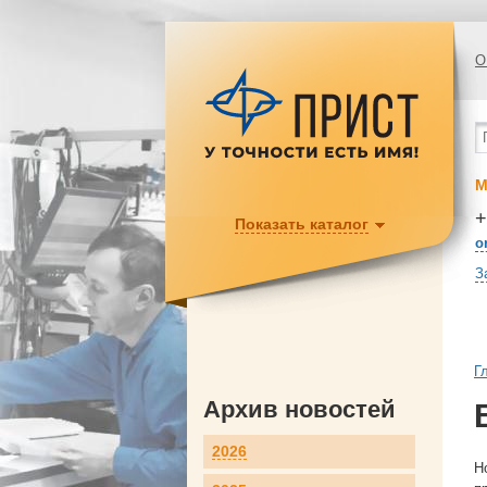
О
М
+
Показать каталог
o
З
Г
Архив новостей
2026
Н