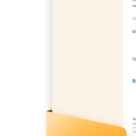
ч
0
М
П
В
В
п
у
Ct