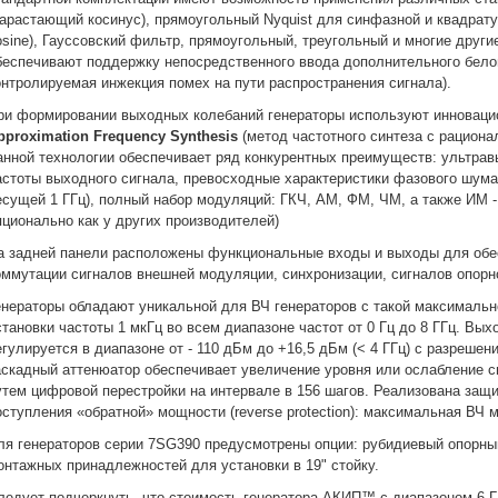
нарастающий косинус), прямоугольный Nyquist для синфазной и квадрату
osine), Гауссовский фильтр, прямоугольный, треугольный и многие другие
беспечивают поддержку непосредственного ввода дополнительного бело
онтролируемая инжекция помех на пути распространения сигнала).
ри формировании выходных колебаний генераторы используют инновац
pproximation Frequency Synthesis
(метод частотного синтеза с рациона
анной технологии обеспечивает ряд конкурентных преимуществ: ультрав
астоты выходного сигнала, превосходные характеристики фазового шума (
есущей 1 ГГц), полный набор модуляций: ГКЧ, АМ, ФМ, ЧМ, а также ИМ -
пционально как у других производителей)
а задней панели расположены функциональные входы и выходы для обе
оммутации сигналов внешней модуляции, синхронизации, сигналов опорно
енераторы обладают уникальной для ВЧ генераторов с такой максимальн
становки частоты 1 мкГц во всем диапазоне частот от 0 Гц до 8 ГГц. Вы
егулируется в диапазоне от - 110 дБм до +16,5 дБм (< 4 ГГц) с разреше
аскадный аттенюатор обеспечивает увеличение уровня или ослабление с
утем цифровой перестройки на интервале в 156 шагов. Реализована защи
оступления «обратной» мощности (reverse protection): максимальная ВЧ 
ля генераторов серии 7SG390 предусмотрены опции: рубидиевый опорный
онтажных принадлежностей для установки в 19" стойку.
ледует подчеркнуть, что стоимость генератора АКИП™ с диапазоном 6 