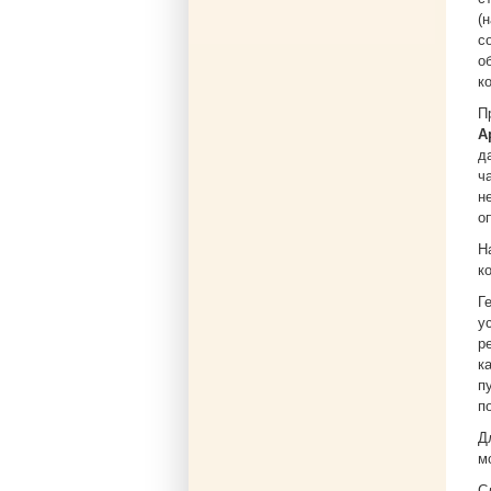
(
c
о
к
П
A
д
ч
н
о
Н
к
Г
у
р
к
п
п
Д
м
С