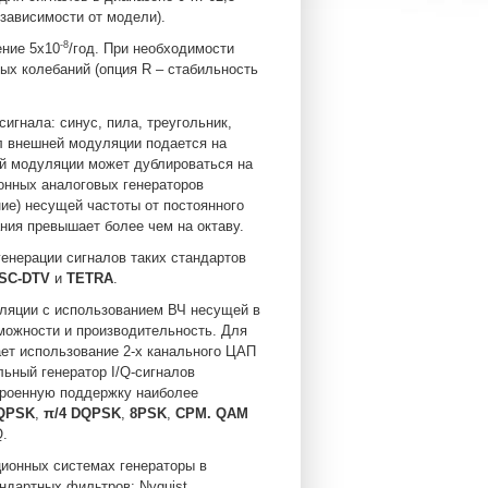
в зависимости от модели).
-8
ение 5x10
/год. При необходимости
ых колебаний (опция R – стабильность
гнала: синус, пила, треугольник,
л внешней модуляции подается на
ей модуляции может дублироваться на
ионных аналоговых генераторов
ие) несущей частоты от постоянного
ания превышает более чем на октаву.
енерации сигналов таких стандартов
SC-DTV
и
TETRA
.
уляции с использованием ВЧ несущей в
зможности и производительность. Для
ет использование 2-х канального ЦАП
льный генератор I/Q-сигналов
троенную поддержку наиболее
QPSK
,
π/4 DQPSK
,
8PSK
,
CPM. QAM
Q.
ионных системах генераторы в
ндартных фильтров: Nyquist