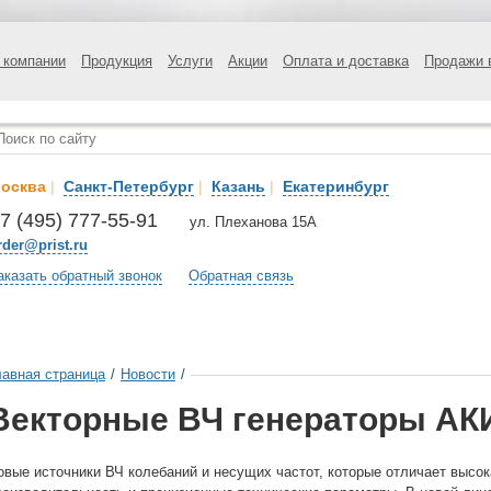
 компании
Продукция
Услуги
Акции
Оплата и доставка
Продажи 
осква
|
Санкт-Петербург
|
Казань
|
Екатеринбург
7 (495) 777-55-91
ул. Плеханова 15А
rder@prist.ru
аказать обратный звонок
Обратная связь
лавная страница
/
Новости
/
Векторные ВЧ генераторы АК
овые источники ВЧ колебаний и несущих частот, которые отличает высок