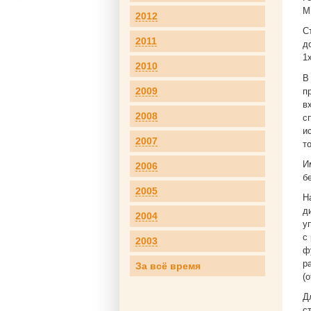
М
2012
С
2011
д
1
2010
В
2009
п
в
2008
с
и
2007
т
И
2006
б
2005
Н
д
2004
у
с
2003
ф
р
За всё время
(о
Д
с